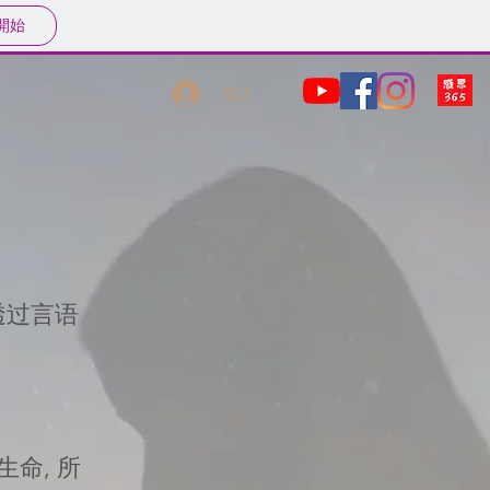
開始
登入
透过言语
命, 所